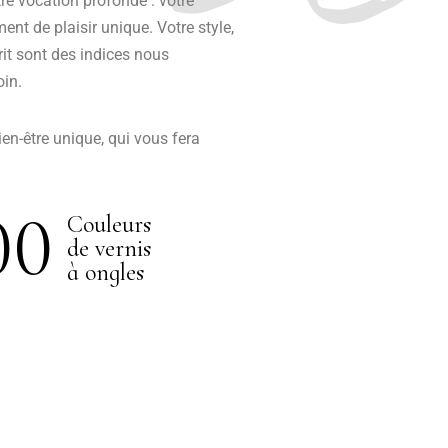
tre vocation profonde : votre
ent de plaisir unique. Votre style,
it sont des indices nous
oin.
n-être unique, qui vous fera
00
Couleurs
de vernis
à ongles